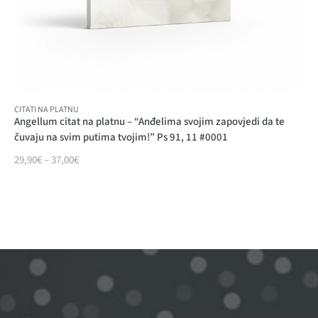
CITATI NA PLATNU
Angellum citat na platnu – “Anđelima svojim zapovjedi da te
čuvaju na svim putima tvojim!” Ps 91, 11 #0001
29,90
€
–
37,00
€