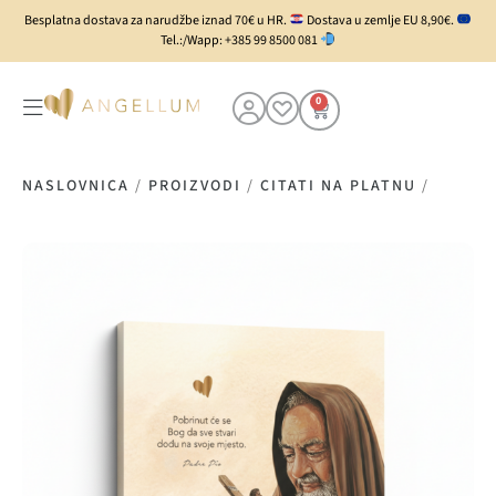
Besplatna dostava za narudžbe iznad 70€ u HR.
Dostava u zemlje EU 8,90€.
Tel.:/Wapp: +385 99 8500 081
0
NASLOVNICA
/
PROIZVODI
/
CITATI NA PLATNU
/