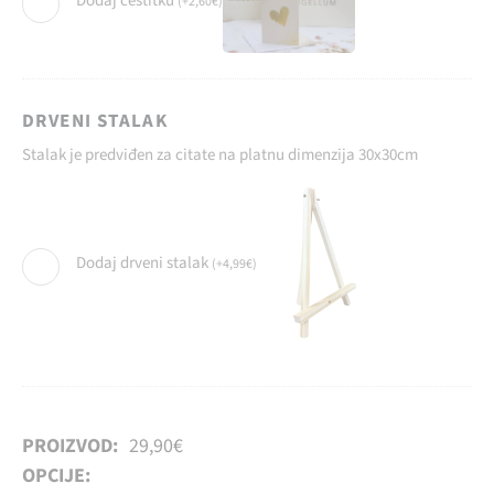
Dodaj čestitku
(
+
2,60
€
)
DRVENI STALAK
Stalak je predviđen za citate na platnu dimenzija 30x30cm
Dodaj drveni stalak
(
+
4,99
€
)
PROIZVOD:
29,90
€
OPCIJE: