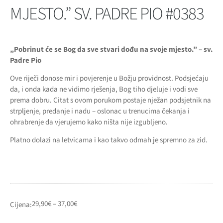
MJESTO.” SV. PADRE PIO #0383
„Pobrinut će se Bog da sve stvari dođu na svoje mjesto.” –
sv.
Padre Pio
Ove riječi donose mir i povjerenje u Božju providnost. Podsjećaju
da, i onda kada ne vidimo rješenja, Bog tiho djeluje i vodi sve
prema dobru. Citat s ovom porukom postaje nježan podsjetnik na
strpljenje, predanje i nadu – oslonac u trenucima čekanja i
ohrabrenje da vjerujemo kako ništa nije izgubljeno.
Platno dolazi na letvicama i kao takvo odmah je spremno za zid.
29,90
€
–
37,00
€
Cijena: