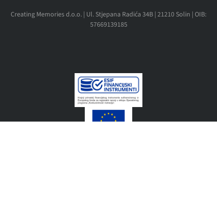
Creating Memories d.o.o. | Ul. Stjepana Radića 34B | 21210 Solin | OIB:
57669139185