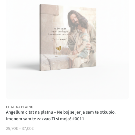
CITATI NA PLATNU
Angellum citat na platnu – Ne boj se jer ja sam te otkupio.
Imenom sam te zazvao Ti si moja! #0011
29,90
€
–
37,00
€