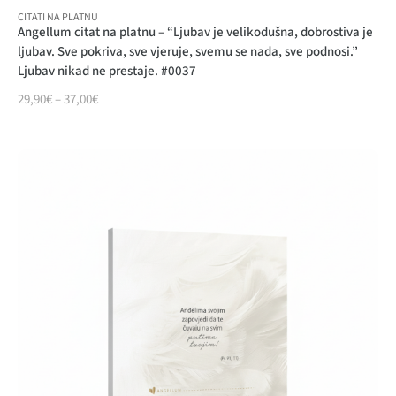
CITATI NA PLATNU
Angellum citat na platnu – “Ljubav je velikodušna, dobrostiva je
ljubav. Sve pokriva, sve vjeruje, svemu se nada, sve podnosi.”
Ljubav nikad ne prestaje. #0037
29,90
€
–
37,00
€