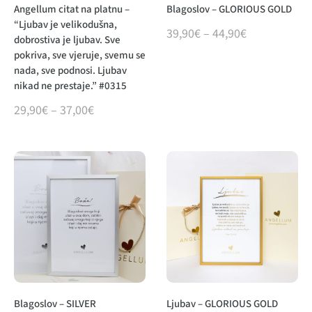
Angellum citat na platnu –
Blagoslov – GLORIOUS GOLD
“Ljubav je velikodušna,
39,90
€
–
44,90
€
dobrostiva je ljubav. Sve
pokriva, sve vjeruje, svemu se
nada, sve podnosi. Ljubav
nikad ne prestaje.” #0315
29,90
€
–
37,00
€
Blagoslov – SILVER
Ljubav – GLORIOUS GOLD