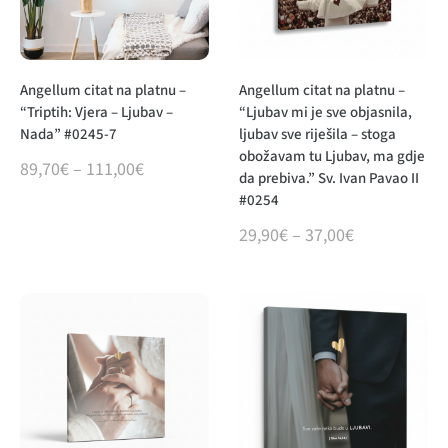
Angellum citat na platnu –
Angellum citat na platnu –
“Triptih: Vjera – Ljubav –
“Ljubav mi je sve objasnila,
Nada” #0245-7
ljubav sve riješila – stoga
obožavam tu Ljubav, ma gdje
89,70
€
–
111,00
€
da prebiva.” Sv. Ivan Pavao II
#0254
29,90
€
–
37,00
€