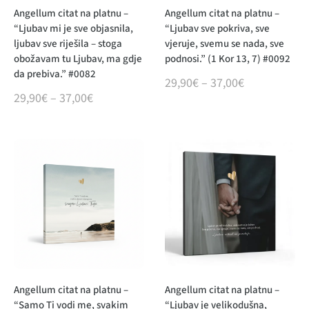
Angellum citat na platnu –
Angellum citat na platnu –
“Ljubav mi je sve objasnila,
“Ljubav sve pokriva, sve
ljubav sve riješila – stoga
vjeruje, svemu se nada, sve
obožavam tu Ljubav, ma gdje
podnosi.” (1 Kor 13, 7) #0092
da prebiva.” #0082
29,90
€
–
37,00
€
29,90
€
–
37,00
€
Angellum citat na platnu –
Angellum citat na platnu –
“Samo Ti vodi me, svakim
“Ljubav je velikodušna,