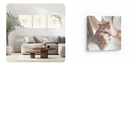
Angellum citat na platnu –
Angellum citat na platnu – “A
“Triptih: Vjera – Ljubav –
sada: ostaju vjera, ufanje i
Nada” #TRI2
ljubav -to troje- ali najveća je
među njima ljubav.” I Kor
89,70
€
–
111,00
€
13,13 #0252
29,90
€
–
37,00
€