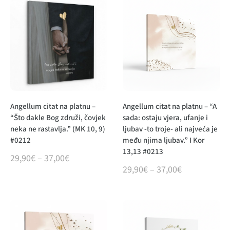
Angellum citat na platnu –
Angellum citat na platnu – “A
“Što dakle Bog združi, čovjek
sada: ostaju vjera, ufanje i
neka ne rastavlja.” (MK 10, 9)
ljubav -to troje- ali najveća je
#0212
među njima ljubav.” I Kor
13,13 #0213
29,90
€
–
37,00
€
29,90
€
–
37,00
€