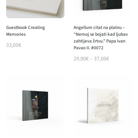
Guestbook Creating
Angellum citat na platnu –
Memories
“Nemoj se bojati kad ljubav
zahtijeva žrtvu.” Papa Ivan
33,00
€
Pavao II. #0072
29,90
€
–
37,00
€