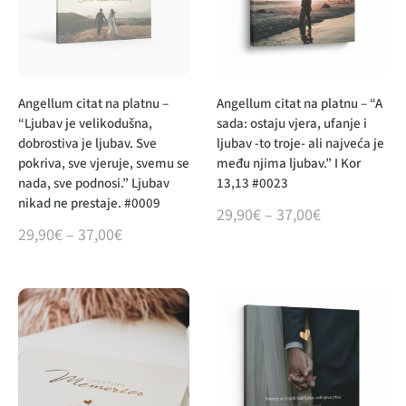
Angellum citat na platnu –
Angellum citat na platnu – “A
“Ljubav je velikodušna,
sada: ostaju vjera, ufanje i
dobrostiva je ljubav. Sve
ljubav -to troje- ali najveća je
pokriva, sve vjeruje, svemu se
među njima ljubav.” I Kor
nada, sve podnosi.” Ljubav
13,13 #0023
nikad ne prestaje. #0009
29,90
€
–
37,00
€
29,90
€
–
37,00
€