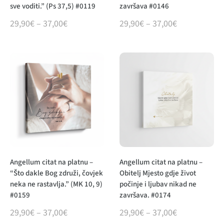
sve voditi.” (Ps 37,5) #0119
završava #0146
29,90
€
–
37,00
€
29,90
€
–
37,00
€
Angellum citat na platnu –
Angellum citat na platnu –
“Što dakle Bog združi, čovjek
Obitelj Mjesto gdje život
neka ne rastavlja.” (MK 10, 9)
počinje i ljubav nikad ne
#0159
završava. #0174
29,90
€
–
37,00
€
29,90
€
–
37,00
€