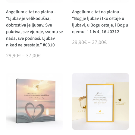
Angellum citat na platnu –
Angellum citat na platnu –
“Ljubav je velikodušna,
“Bog je ljubav i tko ostaje u
dobrostiva je ljubav. Sve
ljubavi, u Bogu ostaje, i Bog u
pokriva, sve vjeruje, svemu se
njemu. ” 1 Iv 4, 16 #0312
nada, sve podnosi. Ljubav
29,90
€
–
37,00
€
nikad ne prestaje.” #0310
29,90
€
–
37,00
€