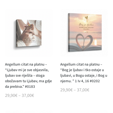
Angellum citat na platnu –
Angellum citat na platnu –
“Ljubav mi je sve objasnila,
“Bog je ljubav i tko ostaje u
ljubav sve riješila – stoga
ljubavi, u Bogu ostaje, i Bog u
obožavam tu Ljubav, ma gdje
njemu. ” 1 Iv 4, 16 #0202
da prebiva.” #0183
29,90
€
–
37,00
€
29,90
€
–
37,00
€