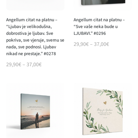
Angellum citat na platnu –
Angellum citat na platnu –
“Ljubav je velikodušna,
“Sve vaše neka bude u
dobrostiva je ljubav. Sve
LJUBAVI.” #0296
pokriva, sve vjeruje, svemu se
29,90
€
–
37,00
€
nada, sve podnosi. Ljubav
nikad ne prestaje.” #0278
29,90
€
–
37,00
€