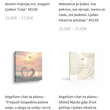
danom mijenjaj me, snagom
dobrostiva je ljubav. Sve
Ljubavi Tvoje” #0106
pokriva, sve vjeruje, svemu se
nada, sve podnosi. Ljubav
29,90
€
–
37,00
€
nikad ne prestaje.” #0108
29,90
€
–
37,00
€
Angellum citat na platnu –
Angellum citat na platnu –
“Prepusti Gospodinu putove
Obitelj Mjesto gdje život
svoje, u njega se uzdaj i on će
počinje i ljubav nikad ne