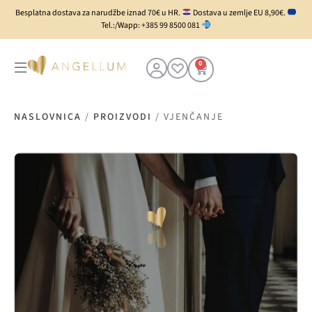
Besplatna dostava za narudžbe iznad 70€ u HR.
Dostava u zemlje EU 8,90€.
Tel.:/Wapp: +385 99 8500 081
0
NASLOVNICA
/
PROIZVODI
/
VJENČANJE