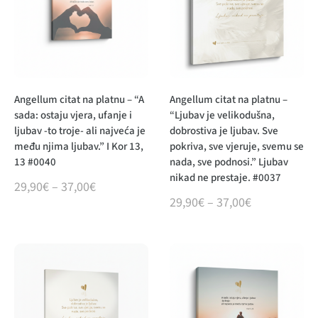
Angellum citat na platnu – “A
Angellum citat na platnu –
sada: ostaju vjera, ufanje i
“Ljubav je velikodušna,
ljubav -to troje- ali najveća je
dobrostiva je ljubav. Sve
među njima ljubav.” I Kor 13,
pokriva, sve vjeruje, svemu se
13 #0040
nada, sve podnosi.” Ljubav
nikad ne prestaje. #0037
29,90
€
–
37,00
€
29,90
€
–
37,00
€