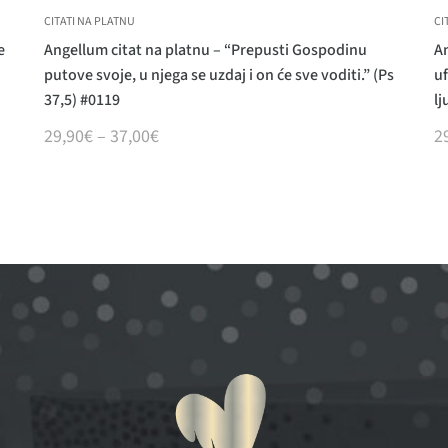
CITATI NA PLATNU
CI
e
Angellum citat na platnu – “Prepusti Gospodinu
An
putove svoje, u njega se uzdaj i on će sve voditi.” (Ps
uf
37,5) #0119
lj
29,90
€
–
37,00
€
2