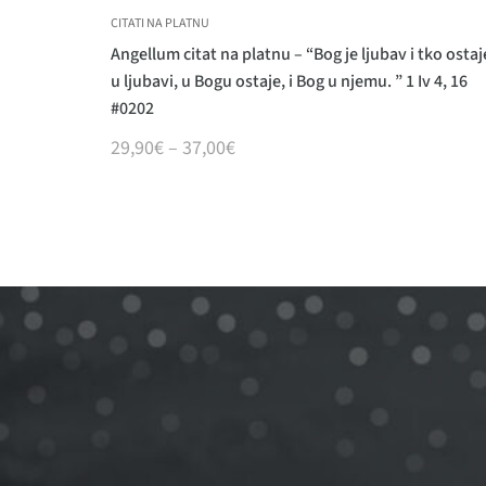
CITATI NA PLATNU
Angellum citat na platnu – “Bog je ljubav i tko ostaj
u ljubavi, u Bogu ostaje, i Bog u njemu. ” 1 Iv 4, 16
#0202
29,90
€
–
37,00
€