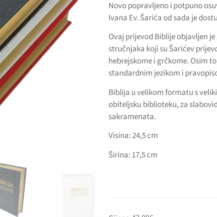
Novo popravljeno i potpuno osuv
Ivana Ev. Šarića od sada je dost
Ovaj prijevod Biblije objavljen j
stručnjaka koji su Šarićev prijev
hebrejskome i grčkome. Osim tog
standardnim jezikom i pravopis
Biblija u velikom formatu s vel
obiteljsku biblioteku, za slabov
sakramenata.
Visina: 24,5 cm
Širina: 17,5 cm