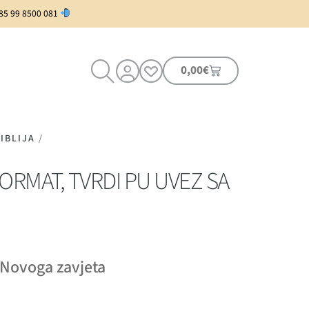
385 99 8500 081
0,00
€
IBLIJA
/
 FORMAT, TVRDI PU UVEZ SA
 Novoga zavjeta