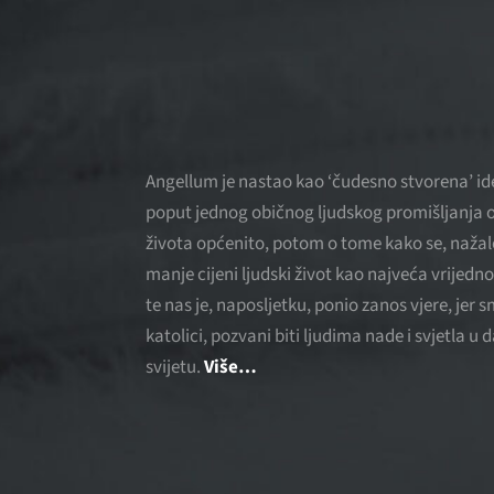
Angellum je nastao kao ‘čudesno stvorena’ ide
poput jednog običnog ljudskog promišljanja o
života općenito, potom o tome kako se, nažal
manje cijeni ljudski život kao najveća vrijedno
te nas je, naposljetku, ponio zanos vjere, jer 
katolici, pozvani biti ljudima nade i svjetla u
svijetu.
Više…