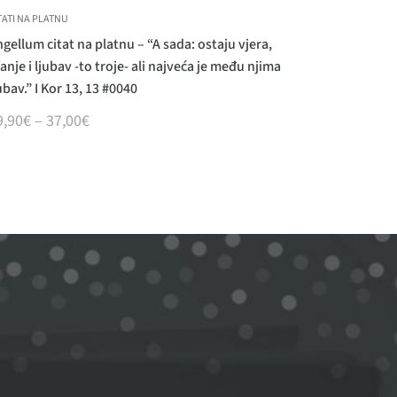
TATI NA PLATNU
gellum citat na platnu – “A sada: ostaju vjera,
anje i ljubav -to troje- ali najveća je među njima
ubav.” I Kor 13, 13 #0040
9,90
€
–
37,00
€