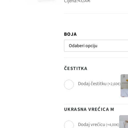
43,00
€
Cijena:
BOJA
ČESTITKA
Dodaj čestitku
(
+
2,60
€
)
UKRASNA VREĆICA M
Dodaj vrećicu
(
+
4,00
€
)