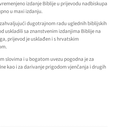
remenjeno izdanje Biblije u prijevodu nadbiskupa
upno u maxi izdanju.
e zahvaljujući dugotrajnom radu uglednih biblijskih
od uskladili sa znanstvenim izdanjima Biblije na
a, prijevod je usklađen i s hrvatskim
om.
ikim slovima i u bogatom uvezu pogodna je za
idne kao i za darivanje prigodom vjenčanja i drugih