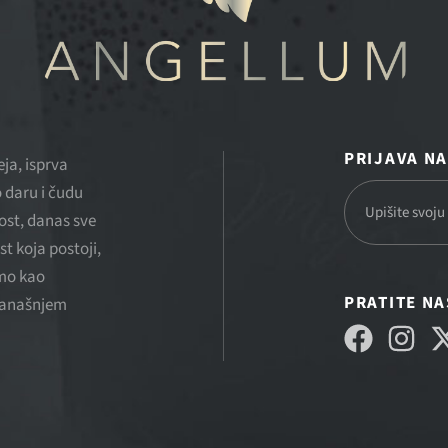
PRIJAVA N
ja, isprva
 daru i čudu
ost, danas sve
st koja postoji,
smo kao
PRATITE N
 današnjem