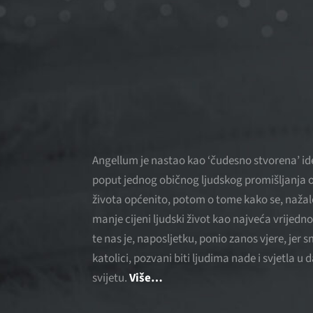
Angellum je nastao kao ‘čudesno stvorena’ ide
poput jednog običnog ljudskog promišljanja o
života općenito, potom o tome kako se, nažal
manje cijeni ljudski život kao najveća vrijedno
te nas je, naposljetku, ponio zanos vjere, jer 
katolici, pozvani biti ljudima nade i svjetla u
svijetu.
Više…