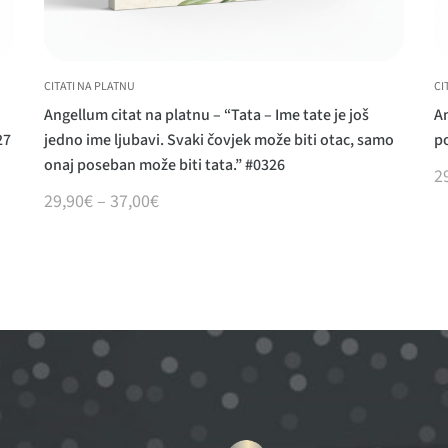
CITATI NA PLATNU
CI
Angellum citat na platnu – “Tata – Ime tate je još
An
27
jedno ime ljubavi. Svaki čovjek može biti otac, samo
p
onaj poseban može biti tata.” #0326
2
29,90
€
–
37,00
€