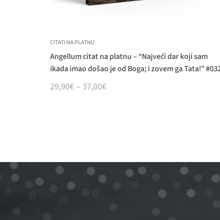
CITATI NA PLATNU
Angellum citat na platnu – “Najveći dar koji sam
ikada imao došao je od Boga; i zovem ga Tata!” #03
29,90
€
–
37,00
€