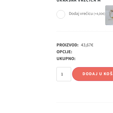
UKRASNA VREĆICA M
Dodaj vrećicu
(
+
4,00
€
)
PROIZVOD:
43,67
€
OPCIJE:
UKUPNO:
DODAJ U KOŠ