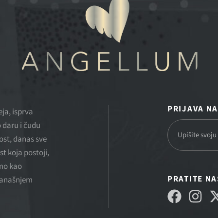
PRIJAVA N
ja, isprva
 daru i čudu
ost, danas sve
st koja postoji,
smo kao
PRATITE N
 današnjem