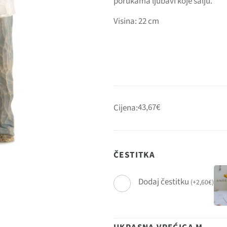
porukama ljubavi koje šalju.
Visina: 22 cm
43,67
€
Cijena:
ČESTITKA
Dodaj čestitku
(
+
2,60
€
)