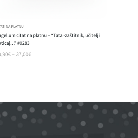
TATI NA PLATNU
gellum citat na platnu – “Tata -zaštitnik, učitelj i
oticaj…” #0283
9,90
€
–
37,00
€