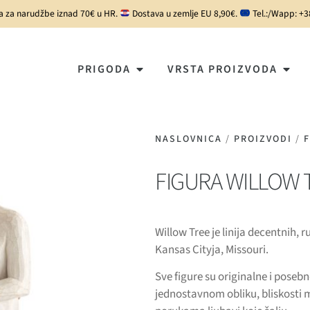
a za narudžbe iznad 70€ u HR.
Dostava u zemlje EU 8,90€.
Tel.:/Wapp: +
PRIGODA
VRSTA PROIZVODA
NASLOVNICA
/
PROIZVODI
/
FIGURA WILLOW 
Willow Tree je linija decentnih, 
Kansas Cityja, Missouri.
Sve figure su originalne i poseb
jednostavnom obliku, bliskosti 