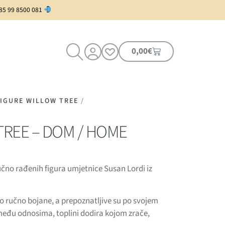
385 99 8500 081
0,00
€
FIGURE WILLOW TREE
/
TREE – DOM / HOME
ručno rađenih figura umjetnice Susan Lordi iz
no ručno bojane, a prepoznatljive su po svojem
među odnosima, toplini dodira kojom zrače,