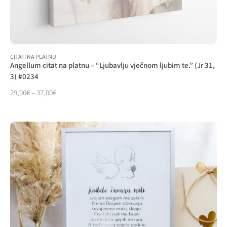
CITATI NA PLATNU
Angellum citat na platnu – “Ljubavlju vječnom ljubim te.” (Jr 31,
3) #0234
29,90
€
–
37,00
€