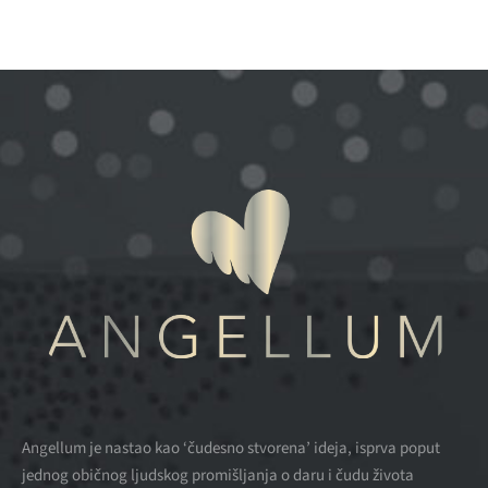
Angellum je nastao kao ‘čudesno stvorena’ ideja, isprva poput
jednog običnog ljudskog promišljanja o daru i čudu života