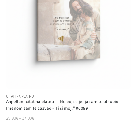
CITATI NA PLATNU
Angellum citat na platnu – “Ne boj se jer ja sam te otkupio.
Imenom sam te zazvao – Ti si moj!” #0099
29,90
€
–
37,00
€