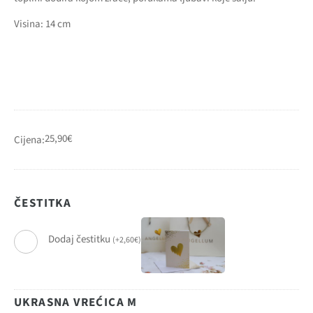
Visina: 14 cm
25,90
€
Cijena:
ČESTITKA
Dodaj čestitku
(
+
2,60
€
)
UKRASNA VREĆICA M