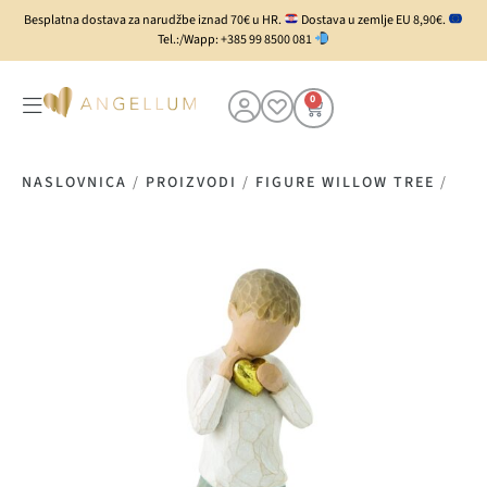
Besplatna dostava za narudžbe iznad 70€ u HR.
Dostava u zemlje EU 8,90€.
Tel.:/Wapp: +385 99 8500 081
0
NASLOVNICA
/
PROIZVODI
/
FIGURE WILLOW TREE
/