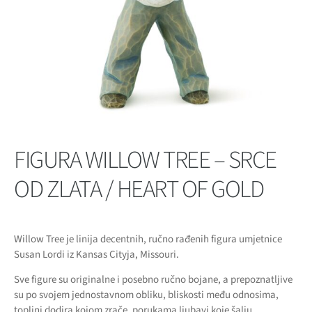
FIGURA WILLOW TREE – SRCE
OD ZLATA / HEART OF GOLD
Willow Tree je linija decentnih, ručno rađenih figura umjetnice
Susan Lordi iz Kansas Cityja, Missouri.
Sve figure su originalne i posebno ručno bojane, a prepoznatljive
su po svojem jednostavnom obliku, bliskosti među odnosima,
toplini dodira kojom zrače, porukama ljubavi koje šalju.