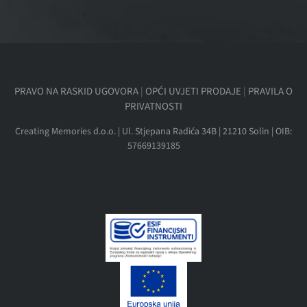
PRAVO NA RASKID UGOVORA
|
OPĆI UVJETI PRODAJE
|
PRAVILA O
PRIVATNOSTI
Creating Memories d.o.o. | Ul. Stjepana Radića 34B | 21210 Solin | OIB:
57669139185