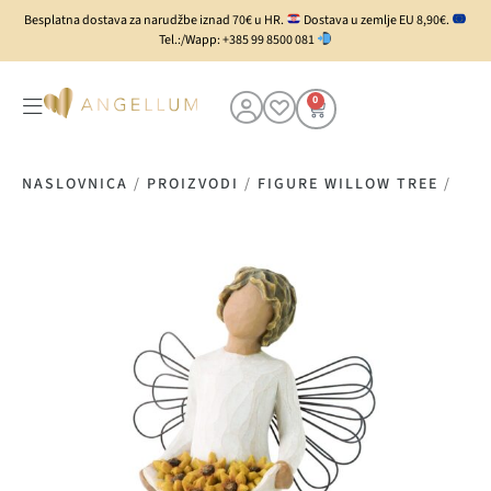
Besplatna dostava za narudžbe iznad 70€ u HR.
Dostava u zemlje EU 8,90€.
Tel.:/Wapp: +385 99 8500 081
0
NASLOVNICA
/
PROIZVODI
/
FIGURE WILLOW TREE
/