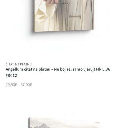
CITATI NA PLATNU
Angellum citat na platnu – Ne boj se, samo vjeruj! Mk 5,36
#0012
29,90
€
–
37,00
€