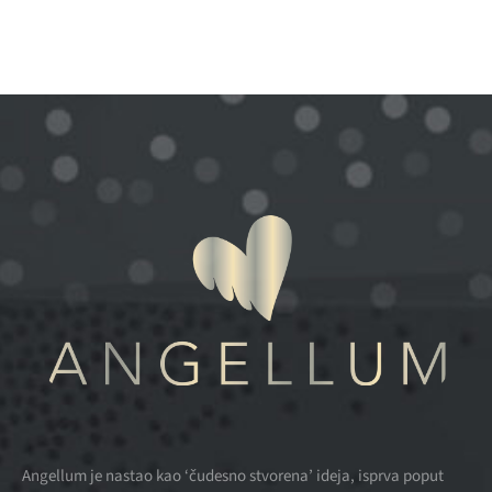
Angellum je nastao kao ‘čudesno stvorena’ ideja, isprva poput