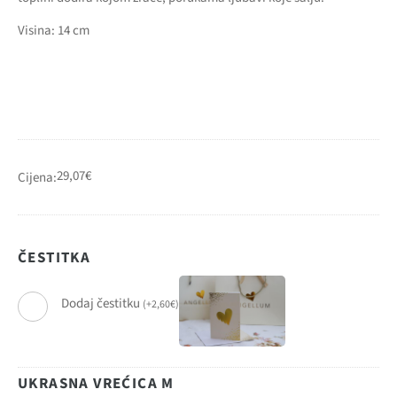
Visina: 14 cm
29,07
€
Cijena:
ČESTITKA
Dodaj čestitku
(
+
2,60
€
)
UKRASNA VREĆICA M