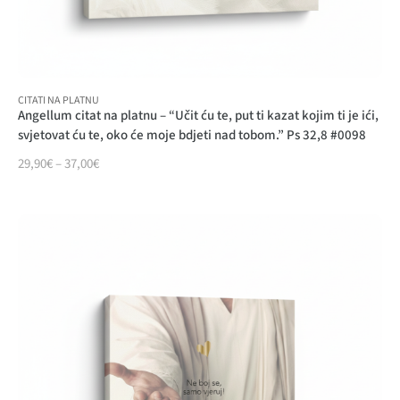
CITATI NA PLATNU
Angellum citat na platnu – “Učit ću te, put ti kazat kojim ti je ići,
svjetovat ću te, oko će moje bdjeti nad tobom.” Ps 32,8 #0098
29,90
€
–
37,00
€