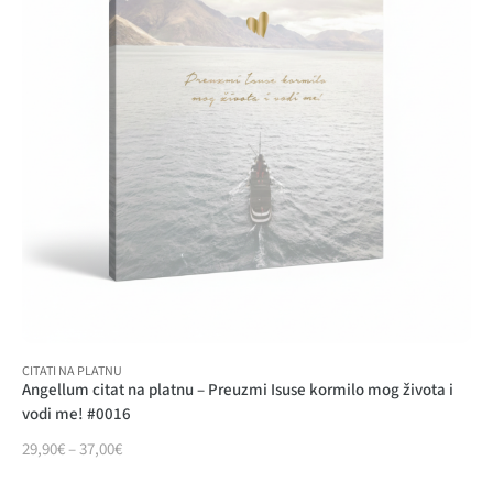
CITATI NA PLATNU
Angellum citat na platnu – Preuzmi Isuse kormilo mog života i
vodi me! #0016
29,90
€
–
37,00
€