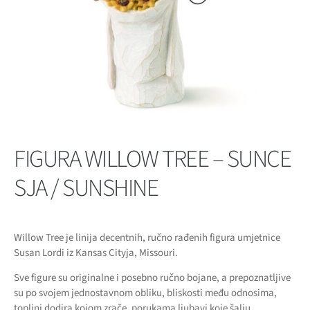
FIGURA WILLOW TREE – SUNCE
SJA / SUNSHINE
Willow Tree je linija decentnih, ručno rađenih figura umjetnice
Susan Lordi iz Kansas Cityja, Missouri.
Sve figure su originalne i posebno ručno bojane, a prepoznatljive
su po svojem jednostavnom obliku, bliskosti među odnosima,
toplini dodira kojom zrače, porukama ljubavi koje šalju.