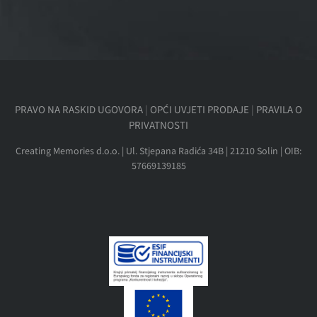
PRAVO NA RASKID UGOVORA
|
OPĆI UVJETI PRODAJE
|
PRAVILA O
PRIVATNOSTI
Creating Memories d.o.o. | Ul. Stjepana Radića 34B | 21210 Solin | OIB:
57669139185