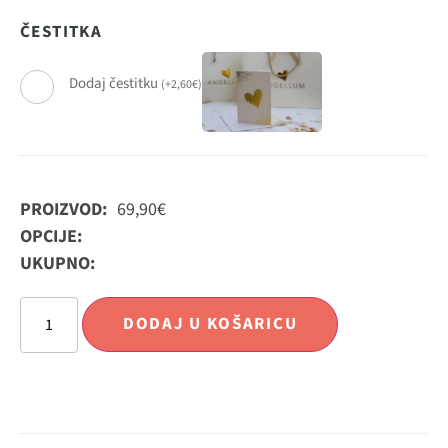
ČESTITKA
Dodaj čestitku
(
+
2,60
€
)
PROIZVOD:
69,90
€
OPCIJE:
UKUPNO:
DODAJ U KOŠARICU