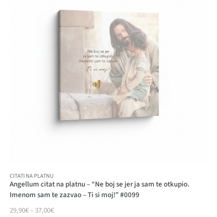
CITATI NA PLATNU
Angellum citat na platnu – “Ne boj se jer ja sam te otkupio.
Imenom sam te zazvao – Ti si moj!” #0099
29,90
€
–
37,00
€