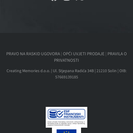
PRAVO NA RASKID UGOVORA
|
OPĆI UVJETI PRODAJE
|
PRAVILA O
PRIVATNOSTI
Creating Memories d.o.o. | Ul. Stjepana Radića 34B | 21210 Solin | OIB:
57669139185