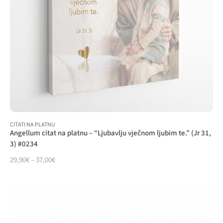
CITATI NA PLATNU
Angellum citat na platnu – “Ljubavlju vječnom ljubim te.” (Jr 31,
3) #0234
29,90
€
–
37,00
€