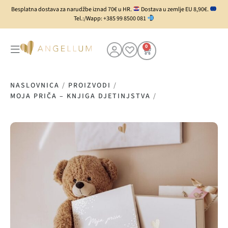
Besplatna dostava za narudžbe iznad 70€ u HR.
Dostava u zemlje EU 8,90€.
Tel.:/Wapp: +385 99 8500 081
0
NASLOVNICA
/
PROIZVODI
/
MOJA PRIČA – KNJIGA DJETINJSTVA
/