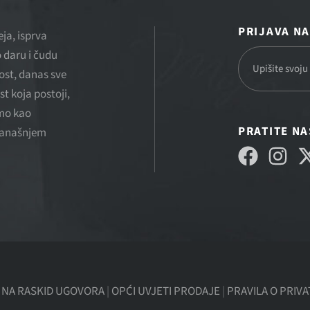
PRIJAVA N
ja, isprva
 daru i čudu
ost, danas sve
st koja postoji,
smo kao
PRATITE N
 današnjem
 NA RASKID UGOVORA
|
OPĆI UVJETI PRODAJE
|
PRAVILA O PRIV