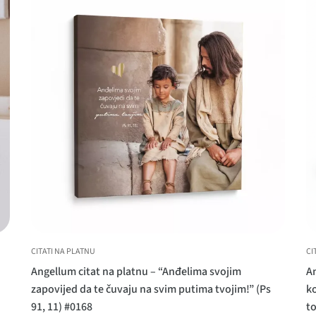
CITATI NA PLATNU
CI
Angellum citat na platnu – “Anđelima svojim
An
zapovijed da te čuvaju na svim putima tvojim!” (Ps
ko
91, 11) #0168
t