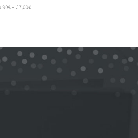
9,90
€
–
37,00
€