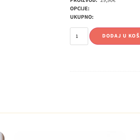
PROIZVOD:
29,90
€
OPCIJE:
UKUPNO:
DODAJ U KOŠ