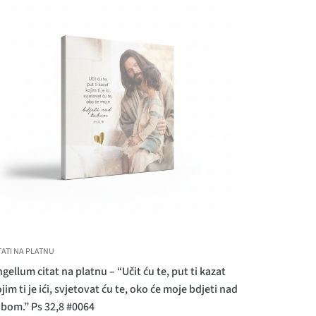
TATI NA PLATNU
gellum citat na platnu – “Učit ću te, put ti kazat
jim ti je ići, svjetovat ću te, oko će moje bdjeti nad
obom.” Ps 32,8 #0064