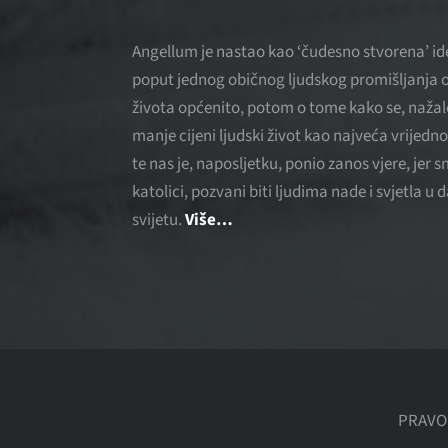
Angellum je nastao kao ‘čudesno stvorena’ ide
poput jednog običnog ljudskog promišljanja o
života općenito, potom o tome kako se, nažal
manje cijeni ljudski život kao najveća vrijedno
te nas je, naposljetku, ponio zanos vjere, jer 
katolici, pozvani biti ljudima nade i svjetla u
svijetu.
Više…
PRAVO