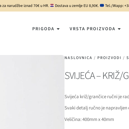
a za narudžbe iznad 70€ u HR.
Dostava u zemlje EU 8,90€.
Tel.:/Wapp: +
PRIGODA
VRSTA PROIZVODA
NASLOVNICA
/
PROIZVODI
/
S
SVIJEĆA – KRIŽ/
Svijeća križ/grančice ručni je rad
Svaki detalj ručno je napravljen
Veličina: 400mm x 40mm