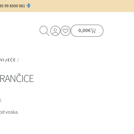
385 99 8500 081
0,00
€
VIJEĆE
/
GRANČICE
.
 od voska.